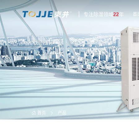
|
首
专注除湿领域
22
年
首页
产品