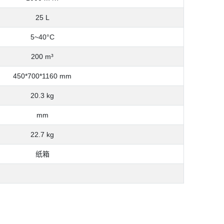
25 L
5~40°C
200
m³
450*700*1160 mm
20.3 kg
mm
22.7 kg
纸箱