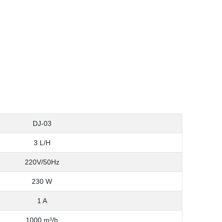
DJ-03
3 L/H
220V/50Hz
230 W
1 A
1000 m³/h