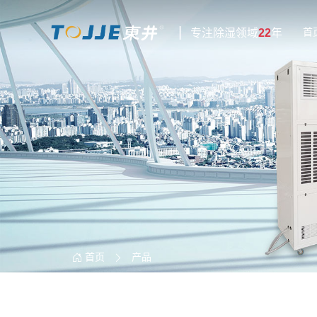
|
首
专注除湿领域
22
年
首页
产品