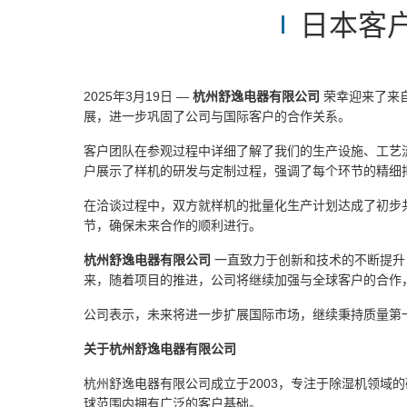
日本客
2025年3月19日 —
杭州舒逸电器有限公司
荣幸迎来了来
展，进一步巩固了公司与国际客户的合作关系。
客户团队在参观过程中详细了解了我们的生产设施、工艺
户展示了样机的研发与定制过程，强调了每个环节的精细
在洽谈过程中，双方就样机的批量化生产计划达成了初步
节，确保未来合作的顺利进行。
杭州舒逸电器有限公司
一直致力于创新和技术的不断提升
来，随着项目的推进，公司将继续加强与全球客户的合作
公司表示，未来将进一步扩展国际市场，继续秉持质量第
关于杭州舒逸电器有限公司
杭州舒逸电器有限公司成立于2003，专注于除湿机领
球范围内拥有广泛的客户基础。