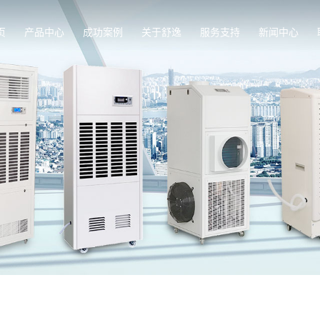
页
产品中心
成功案例
关于舒逸
服务支持
新闻中心